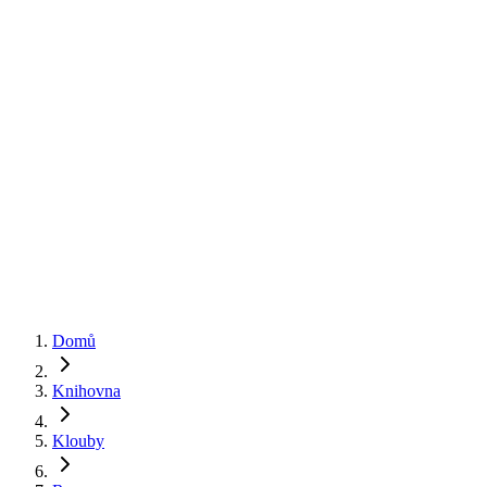
Základy
Klouby
Nervy
Svaly
🇬🇧
English
🇨🇿
Čeština
Domů
Knihovna
Klouby