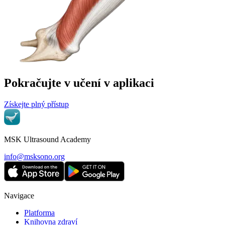
Pokračujte v učení v aplikaci
Získejte plný přístup
MSK Ultrasound Academy
info@msksono.org
Navigace
Platforma
Knihovna zdraví