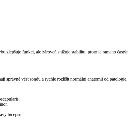
 zlepšuje funkci, ale zároveň snižuje stabilitu, proto je rameno častý
í správně vést sondu a rychle rozlišit normální anatomii od patologie.
bscapularis.
inor.
avy bicepsu.