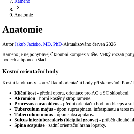
Rameno
Anatomie
Anatomie
Autor
Jakub Jacisko, MD, PhD
·
Aktualizováno
červen 2026
Rameno je nejpohyblivější kloubní komplex v těle. Velký rozsah pohybu
bodech a úponech šlach.
Kostní orientační body
Kostní landmarky jsou základní orientační body při skenování. Pomáhaj
Klíční kost
- přední opora, orientace pro AC a SC skloubení.
Akromion
- horní kostěný strop ramene.
Processus coracoideus
- přední orientační bod pro biceps a su
Tuberculum majus
- úpon supraspinatu, infraspinatu a teres m
Tuberculum minus
- úpon subscapularis.
Sulcus intertubercularis (bicipital groove)
- průběh dlouhé hl
Spina scapulae
- zadní orientační hrana lopatky.