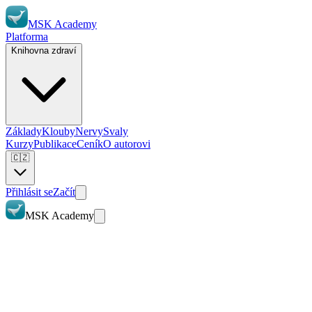
MSK Academy
Platforma
Knihovna zdraví
Základy
Klouby
Nervy
Svaly
Kurzy
Publikace
Ceník
O autorovi
🇨🇿
Přihlásit se
Začít
MSK Academy