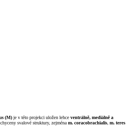
us (M)
je v této projekci uložen lehce
ventrálně, mediálně a
zachyceny svalové struktury, zejména
m. coracobrachialis
,
m. teres