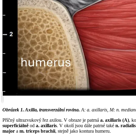
Obrázek 1. Axilla, transverzální rovina.
A: a. axillaris, M: n. median
Příčný ultrazvukový řez axilou. V obraze je patrná
a. axillaris (A)
, k
superficiálně
od
a. axillaris
. V okolí jsou dále patrné také
n. radiali
major
a
m. triceps brachii
, stejně jako kontura humeru.