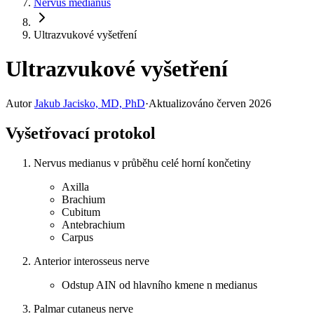
Nervus medianus
Ultrazvukové vyšetření
Ultrazvukové vyšetření
Autor
Jakub Jacisko, MD, PhD
·
Aktualizováno
červen 2026
Vyšetřovací protokol
Nervus medianus v průběhu celé horní končetiny
Axilla
Brachium
Cubitum
Antebrachium
Carpus
Anterior interosseus nerve
Odstup AIN od hlavního kmene n medianus
Palmar cutaneus nerve