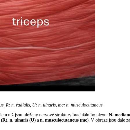
us, R: n. radialis, U: n. ulnaris, mc: n. musculocutaneus
olem níž jsou uloženy nervové struktury brachiálního plexu.
N. median
s (R)
,
n. ulnaris (U)
a
n. musculocutaneus (mc)
. V obraze jsou dále 