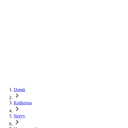
Základy
Klouby
Nervy
Svaly
🇬🇧
English
🇨🇿
Čeština
Domů
Knihovna
Nervy