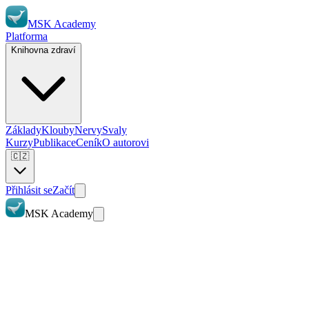
MSK Academy
Platforma
Knihovna zdraví
Základy
Klouby
Nervy
Svaly
Kurzy
Publikace
Ceník
O autorovi
🇨🇿
Přihlásit se
Začít
MSK Academy